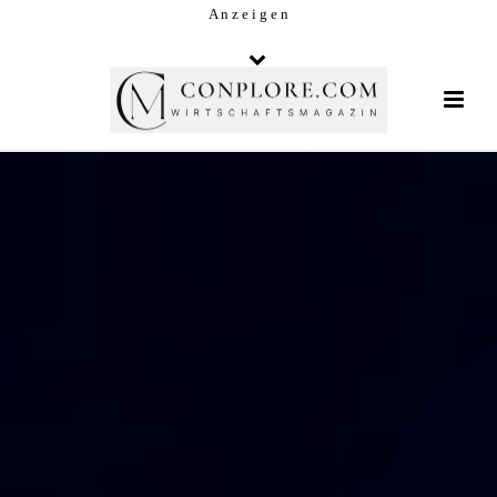
A n z e i g e n