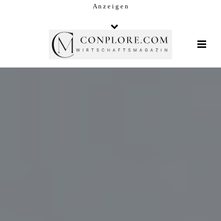
A n z e i g e n