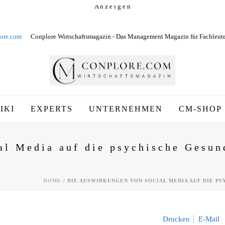
A n z e i g e n
ore.com
Conplore Wirtschaftsmagazin - Das Management Magazin für Fachleut
IKI
EXPERTS
UNTERNEHMEN
CM-SHOP
al Media auf die psychische Gesun
HOME
/
DIE AUSWIRKUNGEN VON SOCIAL MEDIA AUF DIE P
Drucken
E-Mail