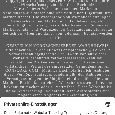
Copyright All Rights Reserved © 2012-2026 - Conplore
Wirtschaftsmagazin | Matthias Buchholz
Alle auf dieser Webseite genannten Marken und
Ableitungen aus diesen sind und verbleiben Eigentum ihrer
Markeninhaber. Die Wiedergabe von Warenbezeichnungen,
Gebrauchsnamen, Marken und Handelsnamen, etc.
berechtigt nicht dazu, dass solche Namen im Sinne der
Markenschutz- und Warenzeichen-Gesetzgebung als frei zu
betrachten wären und daher von jedermann benutzt werden
dürften.
GESETZLICH VORGESCHRIEBENER WARNHINWEIS
Bitte beachten Sie den Hinweis entsprechend § 12 Abs. 2
Vermögensanlagengesetz: Der Erwerb von auf dieser
Webseite genannten Vermögensanlagen kann mit
erheblichen Risiken verbunden sein und kann zum
vollständigen Verlust des eingesetzten Vermögens führen.
CONPLORE.COM | Matthias Buchholz ist nicht Anbieter
dieser Vermögensanlagen, sondern gibt den Anbietern der
Vermögensanlagen die Möglichkeit, diese über die von
Matthias Buchholz betriebene Webseite www.conplore.com
bekannt zu machen oder zu vertreiben. Diese Webseite ist
keine Aufforderung und enthält keine Aufforderung zur
Abgabe eines Angebots zur Zeichnung von
Vermögensanlagen oder zum Abschluss eines Vertrages
über Vermögensanlagen. Die Webseite richtet sich an ein
internationales Publikum. Sie stellt keine Beratung,
Anlageberatung, Rechtsberatung, Steuerberatung,