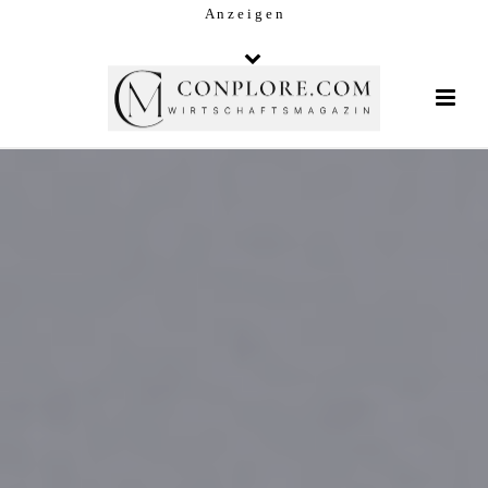
A n z e i g e n