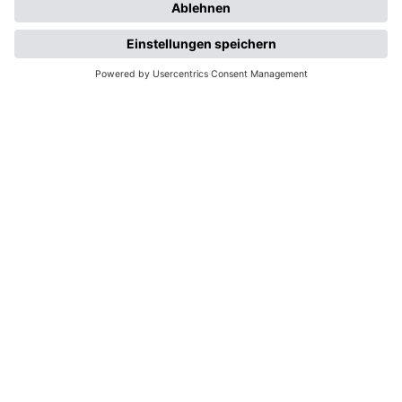
Beitrag von:
Dr. Franz Ehrnsperger
Unternehmen:
Neumarkter Lammsbräu Gebr.