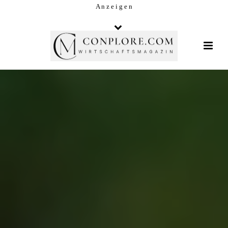
A n z e i g e n