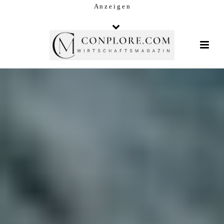
A n z e i g e n