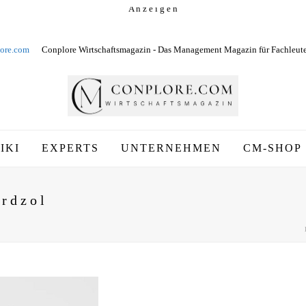
A n z e i g e n
ore.com
Conplore Wirtschaftsmagazin - Das Management Magazin für Fachleut
IKI
EXPERTS
UNTERNEHMEN
CM-SHOP
ordzol