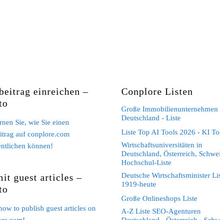
beitrag einreichen –
Conplore Listen
to
Große Immobilienunternehmen 
Deutschland - Liste
ernen Sie, wie Sie einen
Liste Top AI Tools 2026 - KI To
itrag auf conplore.com
Wirtschaftsuniversitäten in
entlichen können!
Deutschland, Österreich, Schwei
Hochschul-Liste
Deutsche Wirtschaftsminister Li
it guest articles –
1919-heute
to
Große Onlineshops Liste
how to publish guest articles on
A-Z Liste SEO-Agenturen
ore.com!
Deutschland - Österreich - Schw