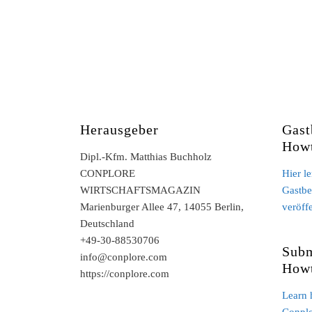
Herausgeber
Gast
How
Dipl.-Kfm. Matthias Buchholz
CONPLORE
Hier l
WIRTSCHAFTSMAGAZIN
Gastbe
Marienburger Allee 47, 14055 Berlin,
veröff
Deutschland
+49-30-88530706
Subm
info@conplore.com
How
https://conplore.com
Learn 
Conpl