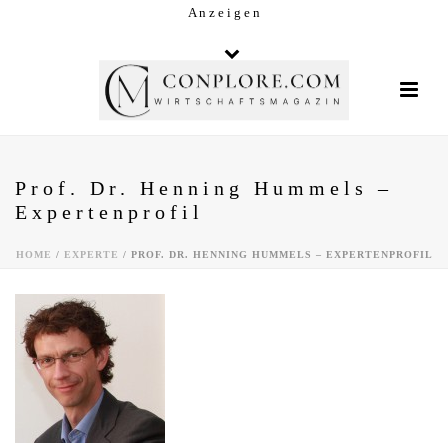
A n z e i g e n
Prof. Dr. Henning Hummels –
Expertenprofil
HOME
/
EXPERTE
/ PROF. DR. HENNING HUMMELS – EXPERTENPROFIL