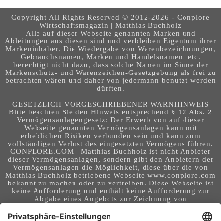
Copyright All Rights Reserved © 2012-2026 - Conplore
Wirtschaftsmagazin | Matthias Buchholz
Alle auf dieser Webseite genannten Marken und
Ableitungen aus diesen sind und verbleiben Eigentum ihrer
Markeninhaber. Die Wiedergabe von Warenbezeichnungen,
Gebrauchsnamen, Marken und Handelsnamen, etc.
berechtigt nicht dazu, dass solche Namen im Sinne der
Markenschutz- und Warenzeichen-Gesetzgebung als frei zu
betrachten wären und daher von jedermann benutzt werden
dürften.
GESETZLICH VORGESCHRIEBENER WARNHINWEIS
Bitte beachten Sie den Hinweis entsprechend § 12 Abs. 2
Vermögensanlagengesetz: Der Erwerb von auf dieser
Webseite genannten Vermögensanlagen kann mit
erheblichen Risiken verbunden sein und kann zum
vollständigen Verlust des eingesetzten Vermögens führen.
CONPLORE.COM | Matthias Buchholz ist nicht Anbieter
dieser Vermögensanlagen, sondern gibt den Anbietern der
Vermögensanlagen die Möglichkeit, diese über die von
Matthias Buchholz betriebene Webseite www.conplore.com
bekannt zu machen oder zu vertreiben. Diese Webseite ist
keine Aufforderung und enthält keine Aufforderung zur
Abgabe eines Angebots zur Zeichnung von
Vermögensanlagen oder zum Abschluss eines Vertrages
über Vermögensanlagen. Die Webseite richtet sich an ein