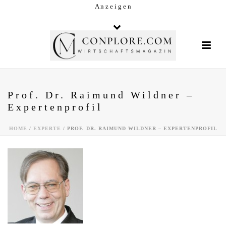
A n z e i g e n
Prof. Dr. Raimund Wildner –
Expertenprofil
HOME
/
EXPERTE
/ PROF. DR. RAIMUND WILDNER – EXPERTENPROFIL