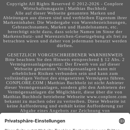
Copyright All Rights Reserved © 2012-2026 - Conplore
Wirtschaftsmagazin | Matthias Buchholz
Alle auf dieser Webseite genannten Marken und
Ableitungen aus diesen sind und verbleiben Eigentum ihrer
Markeninhaber. Die Wiedergabe von Warenbezeichnungen,
Gebrauchsnamen, Marken und Handelsnamen, etc.
berechtigt nicht dazu, dass solche Namen im Sinne der
Markenschutz- und Warenzeichen-Gesetzgebung als frei zu
betrachten wären und daher von jedermann benutzt werden
dürften.
GESETZLICH VORGESCHRIEBENER WARNHINWEIS
Bitte beachten Sie den Hinweis entsprechend § 12 Abs. 2
Vermögensanlagengesetz: Der Erwerb von auf dieser
Webseite genannten Vermögensanlagen kann mit
erheblichen Risiken verbunden sein und kann zum
vollständigen Verlust des eingesetzten Vermögens führen.
CONPLORE.COM | Matthias Buchholz ist nicht Anbieter
dieser Vermögensanlagen, sondern gibt den Anbietern der
Vermögensanlagen die Möglichkeit, diese über die von
Matthias Buchholz betriebene Webseite www.conplore.com
bekannt zu machen oder zu vertreiben. Diese Webseite ist
keine Aufforderung und enthält keine Aufforderung zur
Abgabe eines Angebots zur Zeichnung von
Vermögensanlagen oder zum Abschluss eines Vertrages
über Vermögensanlagen. Die Webseite richtet sich an ein
internationales Publikum. Sie stellt keine Beratung,
Anlageberatung, Rechtsberatung, Steuerberatung,