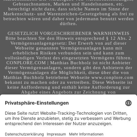
Gebrauchsnamen, Marken und Handelsnamen, etc.
berechtigt nicht dazu, dass solche Namen im Sinne der
Markenschutz- und Warenzeichen-Gesetzgebung als frei zu
betrachten wären und daher von jedermann benutzt werden
dürften.
GESETZLICH VORGESCHRIEBENER WARNHINWEIS
Bitte beachten Sie den Hinweis entsprechend § 12 Abs. 2
Vermögensanlagengesetz: Der Erwerb von auf dieser
Webseite genannten Vermögensanlagen kann mit
erheblichen Risiken verbunden sein und kann zum
vollständigen Verlust des eingesetzten Vermögens führen.
CONPLORE.COM | Matthias Buchholz ist nicht Anbieter
dieser Vermögensanlagen, sondern gibt den Anbietern der
Vermögensanlagen die Möglichkeit, diese über die von
Matthias Buchholz betriebene Webseite www.conplore.com
bekannt zu machen oder zu vertreiben. Diese Webseite ist
keine Aufforderung und enthält keine Aufforderung zur
Abgabe eines Angebots zur Zeichnung von
Vermögensanlagen oder zum Abschluss eines Vertrages
über Vermögensanlagen. Die Webseite richtet sich an ein
internationales Publikum. Sie stellt keine Beratung,
Anlageberatung, Rechtsberatung, Steuerberatung,
Kaufaufforderung oder sonstige Empfehlung dar - es
handelt sich um Werbung. Ob die in auf dieser Webseite
genannten Informationen, Anlagemöglichkeiten,
Finanzinstrumente, Tools, Methoden, Anbieter und
Instrumente in Ihrem Land rechtskonform (nutzbar) sind