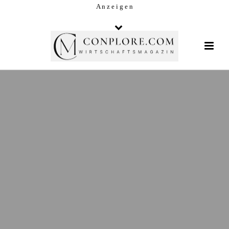
A n z e i g e n