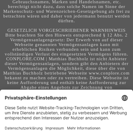
Gebrauchsnamen, Marken und Handelsnamen, etc.
berechtigt nicht dazu, dass solche Namen im Sinne der
Markenschutz- und Warenzeichen-Gesetzgebung als frei zu
betrachten wären und daher von jedermann benutzt werden
dürften.
GESETZLICH VORGESCHRIEBENER WARNHINWEIS
Bitte beachten Sie den Hinweis entsprechend § 12 Abs. 2
Vermögensanlagengesetz: Der Erwerb von auf dieser
Webseite genannten Vermögensanlagen kann mit
erheblichen Risiken verbunden sein und kann zum
vollständigen Verlust des eingesetzten Vermögens führen.
CONPLORE.COM | Matthias Buchholz ist nicht Anbieter
dieser Vermögensanlagen, sondern gibt den Anbietern der
Vermögensanlagen die Möglichkeit, diese über die von
Matthias Buchholz betriebene Webseite www.conplore.com
bekannt zu machen oder zu vertreiben. Diese Webseite ist
keine Aufforderung und enthält keine Aufforderung zur
Abgabe eines Angebots zur Zeichnung von
Vermögensanlagen oder zum Abschluss eines Vertrages
über Vermögensanlagen. Die Webseite richtet sich an ein
internationales Publikum. Sie stellt keine Beratung,
Anlageberatung, Rechtsberatung, Steuerberatung,
Kaufaufforderung oder sonstige Empfehlung dar - es
handelt sich um Werbung. Ob die in auf dieser Webseite
genannten Informationen, Anlagemöglichkeiten,
Finanzinstrumente, Tools, Methoden, Anbieter und
Instrumente in Ihrem Land rechtskonform (nutzbar) sind