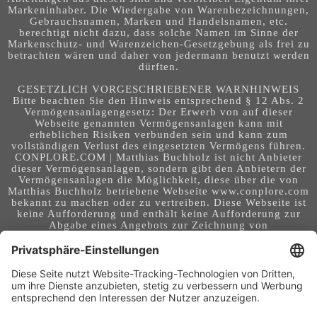
Markeninhaber. Die Wiedergabe von Warenbezeichnungen,
Gebrauchsnamen, Marken und Handelsnamen, etc.
berechtigt nicht dazu, dass solche Namen im Sinne der
Markenschutz- und Warenzeichen-Gesetzgebung als frei zu
betrachten wären und daher von jedermann benutzt werden
dürften.
GESETZLICH VORGESCHRIEBENER WARNHINWEIS
Bitte beachten Sie den Hinweis entsprechend § 12 Abs. 2
Vermögensanlagengesetz: Der Erwerb von auf dieser
Webseite genannten Vermögensanlagen kann mit
erheblichen Risiken verbunden sein und kann zum
vollständigen Verlust des eingesetzten Vermögens führen.
CONPLORE.COM | Matthias Buchholz ist nicht Anbieter
dieser Vermögensanlagen, sondern gibt den Anbietern der
Vermögensanlagen die Möglichkeit, diese über die von
Matthias Buchholz betriebene Webseite www.conplore.com
bekannt zu machen oder zu vertreiben. Diese Webseite ist
keine Aufforderung und enthält keine Aufforderung zur
Abgabe eines Angebots zur Zeichnung von
Vermögensanlagen oder zum Abschluss eines Vertrages
über Vermögensanlagen. Die Webseite richtet sich an ein
internationales Publikum. Sie stellt keine Beratung,
Anlageberatung, Rechtsberatung, Steuerberatung,
Kaufaufforderung oder sonstige Empfehlung dar - es
handelt sich um Werbung. Ob die in auf dieser Webseite
genannten Informationen, Anlagemöglichkeiten,
Finanzinstrumente, Tools, Methoden, Anbieter und