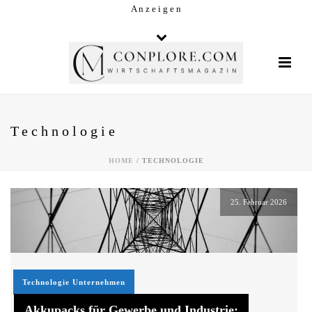
A n z e i g e n
Technologie
HOME
/
TECHNOLOGIE
25. Februar 2026
Technologie
Unternehmen
Akkupacks für Gewerbe und Industrie: