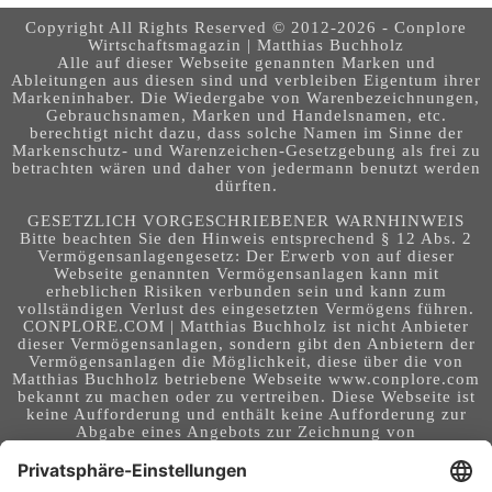
Copyright All Rights Reserved © 2012-2026 - Conplore
Wirtschaftsmagazin | Matthias Buchholz
Alle auf dieser Webseite genannten Marken und
Ableitungen aus diesen sind und verbleiben Eigentum ihrer
Markeninhaber. Die Wiedergabe von Warenbezeichnungen,
Gebrauchsnamen, Marken und Handelsnamen, etc.
berechtigt nicht dazu, dass solche Namen im Sinne der
Markenschutz- und Warenzeichen-Gesetzgebung als frei zu
betrachten wären und daher von jedermann benutzt werden
dürften.
GESETZLICH VORGESCHRIEBENER WARNHINWEIS
Bitte beachten Sie den Hinweis entsprechend § 12 Abs. 2
Vermögensanlagengesetz: Der Erwerb von auf dieser
Webseite genannten Vermögensanlagen kann mit
erheblichen Risiken verbunden sein und kann zum
vollständigen Verlust des eingesetzten Vermögens führen.
CONPLORE.COM | Matthias Buchholz ist nicht Anbieter
dieser Vermögensanlagen, sondern gibt den Anbietern der
Vermögensanlagen die Möglichkeit, diese über die von
Matthias Buchholz betriebene Webseite www.conplore.com
bekannt zu machen oder zu vertreiben. Diese Webseite ist
keine Aufforderung und enthält keine Aufforderung zur
Abgabe eines Angebots zur Zeichnung von
Vermögensanlagen oder zum Abschluss eines Vertrages
über Vermögensanlagen. Die Webseite richtet sich an ein
internationales Publikum. Sie stellt keine Beratung,