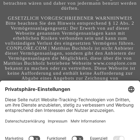
betrachten wären und daher von jedermann benutzt werden
dürften.
GESETZLICH VORGESCHRIEBENER WARNHINWEIS
Bitte beachten Sie den Hinweis entsprechend § 12 Abs. 2
Vermögensanlagengesetz: Der Erwerb von auf dieser
Webseite genannten Vermögensanlagen kann mit
erheblichen Risiken verbunden sein und kann zum
vollständigen Verlust des eingesetzten Vermögens führen.
CONPLORE.COM | Matthias Buchholz ist nicht Anbieter
dieser Vermögensanlagen, sondern gibt den Anbietern der
Vermögensanlagen die Möglichkeit, diese über die von
Matthias Buchholz betriebene Webseite www.conplore.com
bekannt zu machen oder zu vertreiben. Diese Webseite ist
keine Aufforderung und enthält keine Aufforderung zur
Abgabe eines Angebots zur Zeichnung von
Vermögensanlagen oder zum Abschluss eines Vertrages
über Vermögensanlagen. Die Webseite richtet sich an ein
internationales Publikum. Sie stellt keine Beratung,
Anlageberatung, Rechtsberatung, Steuerberatung,
Kaufaufforderung oder sonstige Empfehlung dar - es
handelt sich um Werbung. Ob die in auf dieser Webseite
genannten Informationen, Anlagemöglichkeiten,
Finanzinstrumente, Tools, Methoden, Anbieter und
Instrumente in Ihrem Land rechtskonform (nutzbar) sind
und ob sie mit Risiken (z.B. finanziellen oder technischen)
- verbunden sind, obliegt Ihrer tagesaktuellen,
eigenständigen Prüfung. Geldanlagen und Investitionen