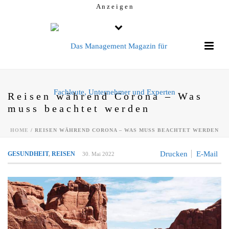
A n z e i g e n
Reisen während Corona – Was
muss beachtet werden
HOME
/
REISEN WÄHREND CORONA – WAS MUSS BEACHTET WERDEN
Drucken
E-Mail
GESUNDHEIT
,
REISEN
30. Mai 2022