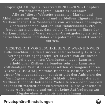
Copyright All Rights Reserved © 2012-2026 - Conplore
Wirtschaftsmagazin | Matthias Buchholz
Alle auf dieser Webseite genannten Marken und
Ableitungen aus diesen sind und verbleiben Eigentum ihrer
Markeninhaber. Die Wiedergabe von Warenbezeichnungen,
Gebrauchsnamen, Marken und Handelsnamen, etc.
berechtigt nicht dazu, dass solche Namen im Sinne der
Markenschutz- und Warenzeichen-Gesetzgebung als frei zu
betrachten wären und daher von jedermann benutzt werden
dürften.
GESETZLICH VORGESCHRIEBENER WARNHINWEIS
Bitte beachten Sie den Hinweis entsprechend § 12 Abs. 2
Vermögensanlagengesetz: Der Erwerb von auf dieser
Webseite genannten Vermögensanlagen kann mit
erheblichen Risiken verbunden sein und kann zum
vollständigen Verlust des eingesetzten Vermögens führen.
CONPLORE.COM | Matthias Buchholz ist nicht Anbieter
dieser Vermögensanlagen, sondern gibt den Anbietern der
Vermögensanlagen die Möglichkeit, diese über die von
Matthias Buchholz betriebene Webseite www.conplore.com
bekannt zu machen oder zu vertreiben. Diese Webseite ist
keine Aufforderung und enthält keine Aufforderung zur
Abgabe eines Angebots zur Zeichnung von
Vermögensanlagen oder zum Abschluss eines Vertrages
über Vermögensanlagen. Die Webseite richtet sich an ein
internationales Publikum. Sie stellt keine Beratung,