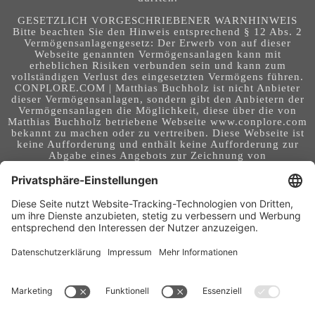
GESETZLICH VORGESCHRIEBENER WARNHINWEIS
Bitte beachten Sie den Hinweis entsprechend § 12 Abs. 2
Vermögensanlagengesetz: Der Erwerb von auf dieser
Webseite genannten Vermögensanlagen kann mit
erheblichen Risiken verbunden sein und kann zum
vollständigen Verlust des eingesetzten Vermögens führen.
CONPLORE.COM | Matthias Buchholz ist nicht Anbieter
dieser Vermögensanlagen, sondern gibt den Anbietern der
Vermögensanlagen die Möglichkeit, diese über die von
Matthias Buchholz betriebene Webseite www.conplore.com
bekannt zu machen oder zu vertreiben. Diese Webseite ist
keine Aufforderung und enthält keine Aufforderung zur
Abgabe eines Angebots zur Zeichnung von
Vermögensanlagen oder zum Abschluss eines Vertrages
über Vermögensanlagen. Die Webseite richtet sich an ein
internationales Publikum. Sie stellt keine Beratung,
Anlageberatung, Rechtsberatung, Steuerberatung,
Kaufaufforderung oder sonstige Empfehlung dar - es
handelt sich um Werbung. Ob die in auf dieser Webseite
genannten Informationen, Anlagemöglichkeiten,
Finanzinstrumente, Tools, Methoden, Anbieter und
Instrumente in Ihrem Land rechtskonform (nutzbar) sind
und ob sie mit Risiken (z.B. finanziellen oder technischen)
- verbunden sind, obliegt Ihrer tagesaktuellen,
eigenständigen Prüfung. Geldanlagen und Investitionen
können mit Risiken bis hin zum Totalausfall verbunden
sein. Für Folgen und Entscheidungen, die aus der Nutzung