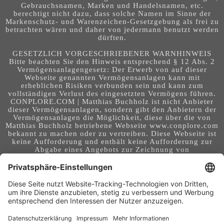
Gebrauchsnamen, Marken und Handelsnamen, etc.
berechtigt nicht dazu, dass solche Namen im Sinne der
Markenschutz- und Warenzeichen-Gesetzgebung als frei zu
betrachten wären und daher von jedermann benutzt werden
dürften.
GESETZLICH VORGESCHRIEBENER WARNHINWEIS
Bitte beachten Sie den Hinweis entsprechend § 12 Abs. 2
Vermögensanlagengesetz: Der Erwerb von auf dieser
Webseite genannten Vermögensanlagen kann mit
erheblichen Risiken verbunden sein und kann zum
vollständigen Verlust des eingesetzten Vermögens führen.
CONPLORE.COM | Matthias Buchholz ist nicht Anbieter
dieser Vermögensanlagen, sondern gibt den Anbietern der
Vermögensanlagen die Möglichkeit, diese über die von
Matthias Buchholz betriebene Webseite www.conplore.com
bekannt zu machen oder zu vertreiben. Diese Webseite ist
keine Aufforderung und enthält keine Aufforderung zur
Abgabe eines Angebots zur Zeichnung von
Vermögensanlagen oder zum Abschluss eines Vertrages
über Vermögensanlagen. Die Webseite richtet sich an ein
internationales Publikum. Sie stellt keine Beratung,
Anlageberatung, Rechtsberatung, Steuerberatung,
Kaufaufforderung oder sonstige Empfehlung dar - es
handelt sich um Werbung. Ob die in auf dieser Webseite
genannten Informationen, Anlagemöglichkeiten,
Finanzinstrumente, Tools, Methoden, Anbieter und
Instrumente in Ihrem Land rechtskonform (nutzbar) sind