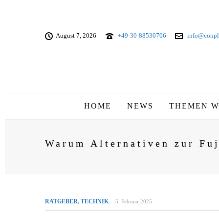
August 7, 2026
+49-30-88530706
info@conpl
HOME
NEWS
THEMEN W
Warum Alternativen zur Fuj
RATGEBER
,
TECHNIK
5. Februar 2025