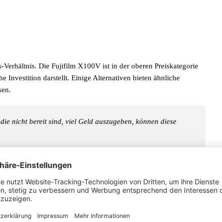
s-Verhältnis. Die Fujifilm X100V ist in der oberen Preiskategorie
e Investition darstellt. Einige Alternativen bieten ähnliche
sen.
die nicht bereit sind, viel Geld auszugeben, können diese
hre Anforderungen erfüllt, ohne das Budget zu sprengen. Oftmals
eren oder sich auf das Erlernen neuer Techniken konzentrieren.
en ermöglichen, in verschiedene Kameramodelle zu investieren.
robieren, können Sie Ihren fotografischen Stil besser