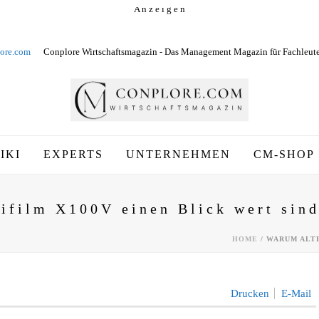
A n z e i g e n
ore.com
Conplore Wirtschaftsmagazin - Das Management Magazin für Fachleut
IKI
EXPERTS
UNTERNEHMEN
CM-SHOP
ifilm X100V einen Blick wert sin
HOME
/
WARUM ALTE
Drucken
E-Mail