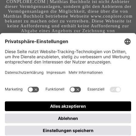
CONPLORE.COM | Matthias Buchholz ist nicht Anbieter
dieser Vermögensanlagen, sondern gibt den Anbietern der
Vermögensanlagen die Möglichkeit, diese über die von
Matthias Buchholz betriebene Webseite www.conplore.com
bekannt zu machen oder zu vertreiben. Diese Webseite ist
keine Aufforderung und enthält keine Aufforderung zur
Abgabe eines Angebots zur Zeichnung von
Vermögensanlagen oder zum Abschluss eines Vertrages
über Vermögensanlagen. Die Webseite richtet sich an ein
internationales Publikum. Sie stellt keine Beratung,
Anlageberatung, Rechtsberatung, Steuerberatung,
Kaufaufforderung oder sonstige Empfehlung dar - es
handelt sich um Werbung. Ob die in auf dieser Webseite
genannten Informationen, Anlagemöglichkeiten,
Finanzinstrumente, Tools, Methoden, Anbieter und
Instrumente in Ihrem Land rechtskonform (nutzbar) sind
und ob sie mit Risiken (z.B. finanziellen oder technischen)
- verbunden sind, obliegt Ihrer tagesaktuellen,
eigenständigen Prüfung. Geldanlagen und Investitionen
können mit Risiken bis hin zum Totalausfall verbunden
sein. Für Folgen und Entscheidungen, die aus der Nutzung
der bereitgestellten Informationen entstehen, und für die
Qualität und Aktualität der Angaben, übernimmt der
Betreiber dieser Webseite keine Verantwortung, Garantien
und Haftung.
Gastbeitrag veröffentlichen
Wirtschaftsmagazin für Frauen und von Frauen – Warum Conplore bewusst auch ein Frauen-