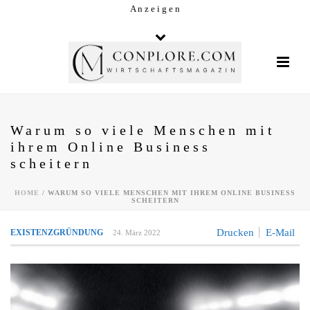
A n z e i g e n
Warum so viele Menschen mit
ihrem Online Business
scheitern
HOME
/
WARUM SO VIELE MENSCHEN MIT IHREM ONLINE BUSINESS
SCHEITERN
Drucken
E-Mail
EXISTENZGRÜNDUNG
24. März 2022