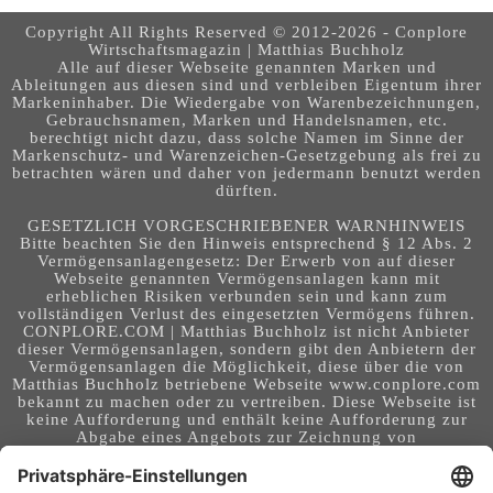
Copyright All Rights Reserved © 2012-2026 - Conplore
Wirtschaftsmagazin | Matthias Buchholz
Alle auf dieser Webseite genannten Marken und
Ableitungen aus diesen sind und verbleiben Eigentum ihrer
Markeninhaber. Die Wiedergabe von Warenbezeichnungen,
Gebrauchsnamen, Marken und Handelsnamen, etc.
berechtigt nicht dazu, dass solche Namen im Sinne der
Markenschutz- und Warenzeichen-Gesetzgebung als frei zu
betrachten wären und daher von jedermann benutzt werden
dürften.
GESETZLICH VORGESCHRIEBENER WARNHINWEIS
Bitte beachten Sie den Hinweis entsprechend § 12 Abs. 2
Vermögensanlagengesetz: Der Erwerb von auf dieser
Webseite genannten Vermögensanlagen kann mit
erheblichen Risiken verbunden sein und kann zum
vollständigen Verlust des eingesetzten Vermögens führen.
CONPLORE.COM | Matthias Buchholz ist nicht Anbieter
dieser Vermögensanlagen, sondern gibt den Anbietern der
Vermögensanlagen die Möglichkeit, diese über die von
Matthias Buchholz betriebene Webseite www.conplore.com
bekannt zu machen oder zu vertreiben. Diese Webseite ist
keine Aufforderung und enthält keine Aufforderung zur
Abgabe eines Angebots zur Zeichnung von
Vermögensanlagen oder zum Abschluss eines Vertrages
über Vermögensanlagen. Die Webseite richtet sich an ein
internationales Publikum. Sie stellt keine Beratung,