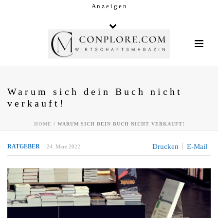
A n z e i g e n
Warum sich dein Buch nicht
verkauft!
HOME
/
WARUM SICH DEIN BUCH NICHT VERKAUFT!
Drucken
E-Mail
RATGEBER
24. März 2022