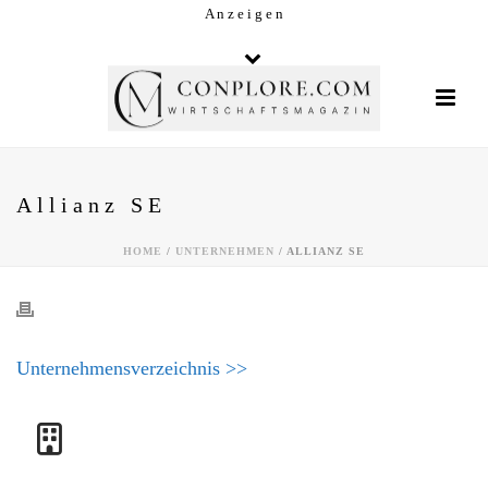
A n z e i g e n
Allianz SE
HOME
/
UNTERNEHMEN
/ ALLIANZ SE
Unternehmensverzeichnis >>