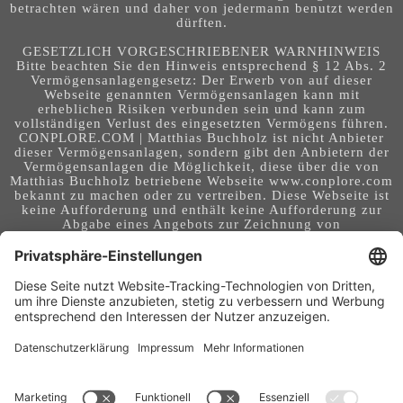
betrachten wären und daher von jedermann benutzt werden
dürften.
GESETZLICH VORGESCHRIEBENER WARNHINWEIS
Bitte beachten Sie den Hinweis entsprechend § 12 Abs. 2
Vermögensanlagengesetz: Der Erwerb von auf dieser
Webseite genannten Vermögensanlagen kann mit
erheblichen Risiken verbunden sein und kann zum
vollständigen Verlust des eingesetzten Vermögens führen.
CONPLORE.COM | Matthias Buchholz ist nicht Anbieter
dieser Vermögensanlagen, sondern gibt den Anbietern der
Vermögensanlagen die Möglichkeit, diese über die von
Matthias Buchholz betriebene Webseite www.conplore.com
bekannt zu machen oder zu vertreiben. Diese Webseite ist
keine Aufforderung und enthält keine Aufforderung zur
Abgabe eines Angebots zur Zeichnung von
Vermögensanlagen oder zum Abschluss eines Vertrages
über Vermögensanlagen. Die Webseite richtet sich an ein
internationales Publikum. Sie stellt keine Beratung,
Anlageberatung, Rechtsberatung, Steuerberatung,
Kaufaufforderung oder sonstige Empfehlung dar - es
handelt sich um Werbung. Ob die in auf dieser Webseite
genannten Informationen, Anlagemöglichkeiten,
Finanzinstrumente, Tools, Methoden, Anbieter und
Instrumente in Ihrem Land rechtskonform (nutzbar) sind
und ob sie mit Risiken (z.B. finanziellen oder technischen)
- verbunden sind, obliegt Ihrer tagesaktuellen,
eigenständigen Prüfung. Geldanlagen und Investitionen