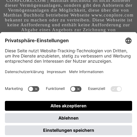
CONPLORE.COM | Matthias Buchholz ist nicht Anbieter
dieser Vermögensanlagen, sondern gibt den Anbietern der
Vermögensanlagen die Möglichkeit, diese über die von
Matthias Buchholz betriebene Webseite www.conplore.com
bekannt zu machen oder zu vertreiben. Diese Webseite ist
keine Aufforderung und enthält keine Aufforderung zur
Abgabe eines Angebots zur Zeichnung von
Vermögensanlagen oder zum Abschluss eines Vertrages
über Vermögensanlagen. Die Webseite richtet sich an ein
internationales Publikum. Sie stellt keine Beratung,
Anlageberatung, Rechtsberatung, Steuerberatung,
Kaufaufforderung oder sonstige Empfehlung dar - es
handelt sich um Werbung. Ob die in auf dieser Webseite
genannten Informationen, Anlagemöglichkeiten,
Finanzinstrumente, Tools, Methoden, Anbieter und
Instrumente in Ihrem Land rechtskonform (nutzbar) sind
und ob sie mit Risiken (z.B. finanziellen oder technischen)
- verbunden sind, obliegt Ihrer tagesaktuellen,
eigenständigen Prüfung. Geldanlagen und Investitionen
können mit Risiken bis hin zum Totalausfall verbunden
sein. Für Folgen und Entscheidungen, die aus der Nutzung
der bereitgestellten Informationen entstehen, und für die
Qualität und Aktualität der Angaben, übernimmt der
Betreiber dieser Webseite keine Verantwortung, Garantien
und Haftung.
Gastbeitrag veröffentlichen
Wirtschaftsmagazin für Frauen und von Frauen – Warum Conplore bewusst auch ein Frauen-