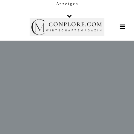
A n z e i g e n