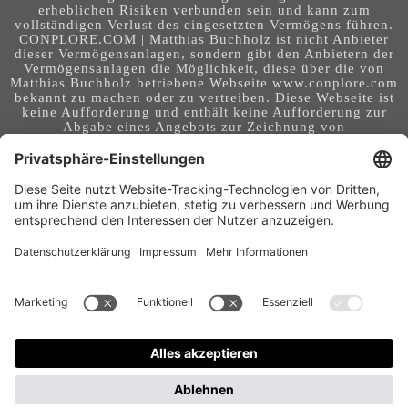
erheblichen Risiken verbunden sein und kann zum
vollständigen Verlust des eingesetzten Vermögens führen.
CONPLORE.COM | Matthias Buchholz ist nicht Anbieter
dieser Vermögensanlagen, sondern gibt den Anbietern der
Vermögensanlagen die Möglichkeit, diese über die von
Matthias Buchholz betriebene Webseite www.conplore.com
bekannt zu machen oder zu vertreiben. Diese Webseite ist
keine Aufforderung und enthält keine Aufforderung zur
Abgabe eines Angebots zur Zeichnung von
Vermögensanlagen oder zum Abschluss eines Vertrages
über Vermögensanlagen. Die Webseite richtet sich an ein
internationales Publikum. Sie stellt keine Beratung,
Anlageberatung, Rechtsberatung, Steuerberatung,
Kaufaufforderung oder sonstige Empfehlung dar - es
handelt sich um Werbung. Ob die in auf dieser Webseite
genannten Informationen, Anlagemöglichkeiten,
Finanzinstrumente, Tools, Methoden, Anbieter und
Instrumente in Ihrem Land rechtskonform (nutzbar) sind
und ob sie mit Risiken (z.B. finanziellen oder technischen)
- verbunden sind, obliegt Ihrer tagesaktuellen,
eigenständigen Prüfung. Geldanlagen und Investitionen
können mit Risiken bis hin zum Totalausfall verbunden
sein. Für Folgen und Entscheidungen, die aus der Nutzung
der bereitgestellten Informationen entstehen, und für die
Qualität und Aktualität der Angaben, übernimmt der
Betreiber dieser Webseite keine Verantwortung, Garantien
und Haftung.