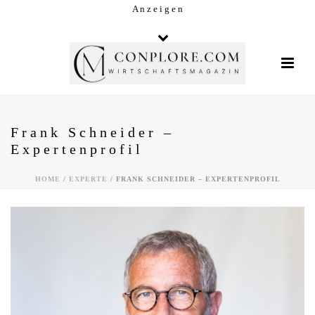
A n z e i g e n
Frank Schneider –
Expertenprofil
HOME
/
EXPERTE
/ FRANK SCHNEIDER – EXPERTENPROFIL