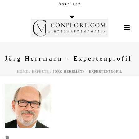
A n z e i g e n
Jörg Herrmann – Expertenprofil
HOME
/
EXPERTE
/ JÖRG HERRMANN – EXPERTENPROFIL