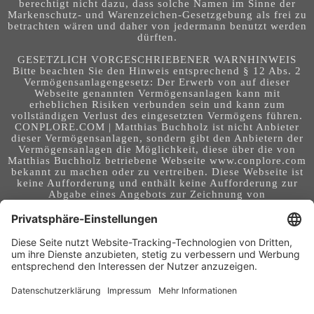
berechtigt nicht dazu, dass solche Namen im Sinne der
Markenschutz- und Warenzeichen-Gesetzgebung als frei zu
betrachten wären und daher von jedermann benutzt werden
dürften.
GESETZLICH VORGESCHRIEBENER WARNHINWEIS
Bitte beachten Sie den Hinweis entsprechend § 12 Abs. 2
Vermögensanlagengesetz: Der Erwerb von auf dieser
Webseite genannten Vermögensanlagen kann mit
erheblichen Risiken verbunden sein und kann zum
vollständigen Verlust des eingesetzten Vermögens führen.
CONPLORE.COM | Matthias Buchholz ist nicht Anbieter
dieser Vermögensanlagen, sondern gibt den Anbietern der
Vermögensanlagen die Möglichkeit, diese über die von
Matthias Buchholz betriebene Webseite www.conplore.com
bekannt zu machen oder zu vertreiben. Diese Webseite ist
keine Aufforderung und enthält keine Aufforderung zur
Abgabe eines Angebots zur Zeichnung von
Vermögensanlagen oder zum Abschluss eines Vertrages
über Vermögensanlagen. Die Webseite richtet sich an ein
internationales Publikum. Sie stellt keine Beratung,
Anlageberatung, Rechtsberatung, Steuerberatung,
Kaufaufforderung oder sonstige Empfehlung dar - es
handelt sich um Werbung. Ob die in auf dieser Webseite
genannten Informationen, Anlagemöglichkeiten,
Finanzinstrumente, Tools, Methoden, Anbieter und
Instrumente in Ihrem Land rechtskonform (nutzbar) sind
und ob sie mit Risiken (z.B. finanziellen oder technischen)