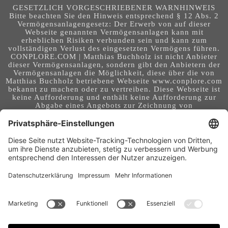
GESETZLICH VORGESCHRIEBENER WARNHINWEIS
Bitte beachten Sie den Hinweis entsprechend § 12 Abs. 2
Vermögensanlagengesetz: Der Erwerb von auf dieser
Webseite genannten Vermögensanlagen kann mit
erheblichen Risiken verbunden sein und kann zum
vollständigen Verlust des eingesetzten Vermögens führen.
CONPLORE.COM | Matthias Buchholz ist nicht Anbieter
dieser Vermögensanlagen, sondern gibt den Anbietern der
Vermögensanlagen die Möglichkeit, diese über die von
Matthias Buchholz betriebene Webseite www.conplore.com
bekannt zu machen oder zu vertreiben. Diese Webseite ist
keine Aufforderung und enthält keine Aufforderung zur
Abgabe eines Angebots zur Zeichnung von
Vermögensanlagen oder zum Abschluss eines Vertrages
über Vermögensanlagen. Die Webseite richtet sich an ein
internationales Publikum. Sie stellt keine Beratung,
Anlageberatung, Rechtsberatung, Steuerberatung,
Kaufaufforderung oder sonstige Empfehlung dar - es
handelt sich um Werbung. Ob die in auf dieser Webseite
genannten Informationen, Anlagemöglichkeiten,
Finanzinstrumente, Tools, Methoden, Anbieter und
Instrumente in Ihrem Land rechtskonform (nutzbar) sind
und ob sie mit Risiken (z.B. finanziellen oder technischen)
- verbunden sind, obliegt Ihrer tagesaktuellen,
eigenständigen Prüfung. Geldanlagen und Investitionen
können mit Risiken bis hin zum Totalausfall verbunden
sein. Für Folgen und Entscheidungen, die aus der Nutzung
der bereitgestellten Informationen entstehen, und für die