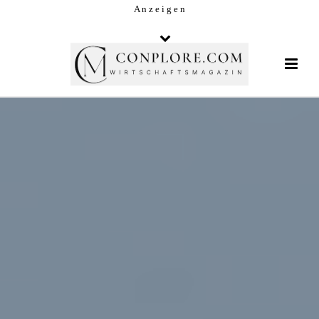
A n z e i g e n