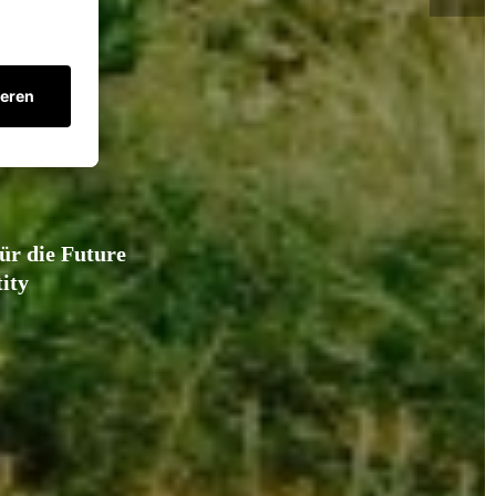
ür die Future
ity