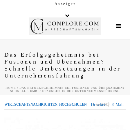
A n z e i g e n
Das Erfolgsgeheimnis bei
Fusionen und Übernahmen?
Schnelle Umbesetzungen in der
Unternehmensführung
HOME
/
DAS ERFOLGSGEHEIMNIS BEI FUSIONEN UND ÜBERNAHMEN?
SCHNELLE UMBESETZUNGEN IN DER UNTERNEHMENSFÜHRUNG
Drucken
E-Mail
WIRTSCHAFTSNACHRICHTEN
,
HOCHSCHULEN
18. April 2014