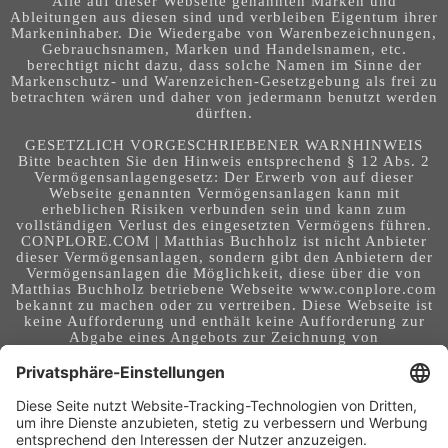
Alle auf dieser Webseite genannten Marken und
Ableitungen aus diesen sind und verbleiben Eigentum ihrer
Markeninhaber. Die Wiedergabe von Warenbezeichnungen,
Gebrauchsnamen, Marken und Handelsnamen, etc.
berechtigt nicht dazu, dass solche Namen im Sinne der
Markenschutz- und Warenzeichen-Gesetzgebung als frei zu
betrachten wären und daher von jedermann benutzt werden
dürften.
GESETZLICH VORGESCHRIEBENER WARNHINWEIS
Bitte beachten Sie den Hinweis entsprechend § 12 Abs. 2
Vermögensanlagengesetz: Der Erwerb von auf dieser
Webseite genannten Vermögensanlagen kann mit
erheblichen Risiken verbunden sein und kann zum
vollständigen Verlust des eingesetzten Vermögens führen.
CONPLORE.COM | Matthias Buchholz ist nicht Anbieter
dieser Vermögensanlagen, sondern gibt den Anbietern der
Vermögensanlagen die Möglichkeit, diese über die von
Matthias Buchholz betriebene Webseite www.conplore.com
bekannt zu machen oder zu vertreiben. Diese Webseite ist
keine Aufforderung und enthält keine Aufforderung zur
Abgabe eines Angebots zur Zeichnung von
Vermögensanlagen oder zum Abschluss eines Vertrages
über Vermögensanlagen. Die Webseite richtet sich an ein
internationales Publikum. Sie stellt keine Beratung,
Anlageberatung, Rechtsberatung, Steuerberatung,
Kaufaufforderung oder sonstige Empfehlung dar - es
handelt sich um Werbung. Ob die in auf dieser Webseite