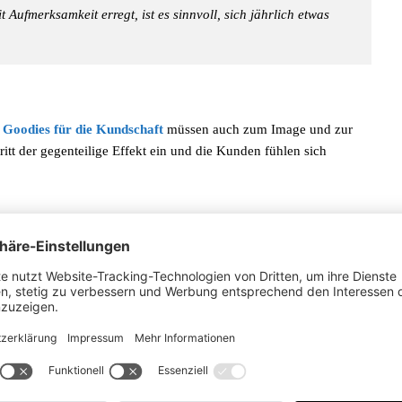
Aufmerksamkeit erregt, ist es sinnvoll, sich jährlich etwas
e
Goodies für die Kundschaft
müssen auch zum Image und zur
ritt der gegenteilige Effekt ein und die Kunden fühlen sich
r bedruckte Taschen oder Kugelschreiber verschenkt. Hier
her oder gar Eiskratzer. Gleiches gilt für den Pflanzenhandel und
ür Pflanzen wie etwa kleine
Setzlinge von Heilpflanzen
oder auch
n, sind es im Kosmetikbereich dann natürlich Kosmetikprodukte
ativität
sind bei Werbegeschenken keine Grenzen gesetzt und aus
r Unternehmen besser beim Kunden in Erinnerung bleibt.