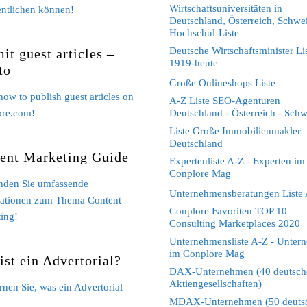
Wirtschaftsuniversitäten in
entlichen können!
Deutschland, Österreich, Schwei
Hochschul-Liste
Deutsche Wirtschaftsminister Li
it guest articles –
1919-heute
to
Große Onlineshops Liste
how to publish guest articles on
A-Z Liste SEO-Agenturen
ore.com!
Deutschland - Österreich - Schw
Liste Große Immobilienmakler
Deutschland
ent Marketing Guide
Expertenliste A-Z - Experten im
Conplore Mag
inden Sie umfassende
Unternehmensberatungen Liste
ationen zum Thema Content
Conplore Favoriten TOP 10
ing!
Consulting Marketplaces 2020
Unternehmensliste A-Z - Unter
im Conplore Mag
ist ein Advertorial?
DAX-Unternehmen (40 deutsch
Aktiengesellschaften)
ernen Sie, was ein Advertorial
MDAX-Unternehmen (50 deuts