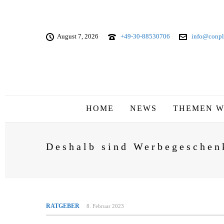
August 7, 2026
+49-30-88530706
info@conpl
HOME
NEWS
THEMEN W
Deshalb sind Werbegeschen
RATGEBER
8. Februar 2023