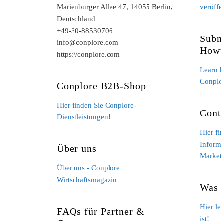
Marienburger Allee 47, 14055 Berlin,
veröff
Deutschland
+49-30-88530706
Subm
info@conplore.com
How
https://conplore.com
Learn 
Conpl
Conplore B2B-Shop
Hier finden Sie Conplore-
Cont
Dienstleistungen!
Hier f
Inform
Über uns
Market
Über uns - Conplore
Wirtschaftsmagazin
Was 
Hier l
FAQs für Partner &
ist!