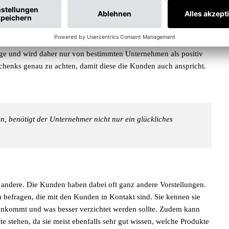
mer mit Gefahr verbunden wird, kommt es auf das
 Menschen verbinden die Farben
Blau
,
Grün
oder
Gelb
und
Orange
reich mit diesen Farben zufrieden.
Schwarz
hingegen steht für
üge und wird daher nur von bestimmten Unternehmen als positiv
henks genau zu achten, damit diese die Kunden auch anspricht.
 benötigt der Unternehmer nicht nur ein glückliches
f andere. Die Kunden haben dabei oft ganz andere Vorstellungen.
u befragen, die mit den Kunden in Kontakt sind. Sie kennen sie
 ankommt und was besser verzichtet werden sollte. Zudem kann
e stehen, da sie meist ebenfalls sehr gut wissen, welche Produkte