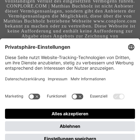
vollständigen Verlust des eingesetzten Vermögens führen.
CONPLORE.COM | Matthias Buchholz ist nicht Anbieter
dieser Vermögensanlagen, sondern gibt den Anbietern der
Vermögensanlagen die Möglichkeit, diese über die von
Matthias Buchholz betriebene Webseite www.conplore.com
bekannt zu machen oder zu vertreiben. Diese Webseite ist
keine Aufforderung und enthält keine Aufforderung zur
Abgabe eines Angebots zur Zeichnung von
Vermögensanlagen oder zum Abschluss eines Vertrages
über Vermögensanlagen. Die Webseite richtet sich an ein
internationales Publikum. Sie stellt keine Beratung,
Anlageberatung, Rechtsberatung, Steuerberatung,
Kaufaufforderung oder sonstige Empfehlung dar - es
handelt sich um Werbung. Ob die in auf dieser Webseite
genannten Informationen, Anlagemöglichkeiten,
Finanzinstrumente, Tools, Methoden, Anbieter und
Instrumente in Ihrem Land rechtskonform (nutzbar) sind
und ob sie mit Risiken (z.B. finanziellen oder technischen)
- verbunden sind, obliegt Ihrer tagesaktuellen,
eigenständigen Prüfung. Geldanlagen und Investitionen
können mit Risiken bis hin zum Totalausfall verbunden
sein. Für Folgen und Entscheidungen, die aus der Nutzung
der bereitgestellten Informationen entstehen, und für die
Qualität und Aktualität der Angaben, übernimmt der
Betreiber dieser Webseite keine Verantwortung, Garantien
und Haftung.
Gastbeitrag veröffentlichen