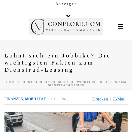
A n z e i g e n
Lohnt sich ein Jobbike? Die
wichtigsten Fakten zum
Dienstrad-Leasing
HOME
/
LOHNT SICH EIN JOBBIKE? DIE WICHTIGSTEN FAKTEN ZUM
DIENSTRAD-LEASING
Drucken
E-Mail
FINANZEN
,
MOBILITÄT
2. April 2025