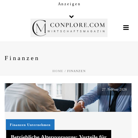
A n z e i g e n
Finanzen
HOME
/
FINANZEN
27. Februar 2026
Finanzen
Unternehmen
Betriebliche Altersvorsorge: Vorteile für