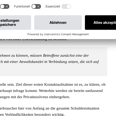
ritte
 letzten Jahren recht stabil. Ausgenommen von kurzfristigen
se nicht zu mehr Insolvenz bei den Verbrauchern beigetragen.
sich von einer Überschuldung zu befreien.
ehmen zu können, müssen Betroffene zunächst eine der
 mit einer Anwaltskanzlei in Verbindung setzen, die sich auf
lle sein. Ziel dieser ersten Kontaktaufnahme ist es, zu klären, ob
berhaupt infrage kommt. Weiterhin werden sie bereits umfassend
ngen mit der Privatinsolvenz einhergehen.
erbraucher hier von Anfang an die gesamte Schuldensituation
nen Verbindlichkeiten besonders wichtig.