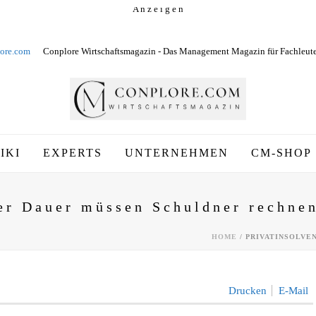
A n z e i g e n
ore.com
Conplore Wirtschaftsmagazin - Das Management Magazin für Fachleut
IKI
EXPERTS
UNTERNEHMEN
CM-SHOP
her Dauer müssen Schuldner rechne
HOME
/
PRIVATINSOLVE
Drucken
E-Mail