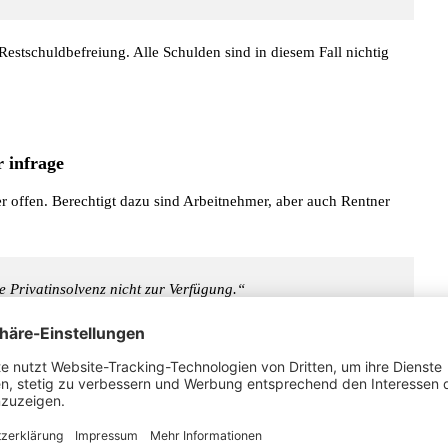
 Restschuldbefreiung. Alle Schulden sind in diesem Fall nichtig
 infrage
r offen. Berechtigt dazu sind Arbeitnehmer, aber auch Rentner
e Privatinsolvenz nicht zur Verfügung.“
 Fall beträgt aber die
Dauer für die Restschuldbefreiung
auch
d jetzt nicht mehr als 19 Gläubiger hat, kann wiederum die
rlei Schulden vorliegen, die sich aus der ehemaligen
rnehmen ergeben.