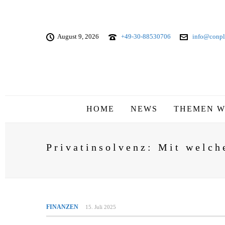
August 9, 2026
+49-30-88530706
info@conpl
HOME
NEWS
THEMEN W
Privatinsolvenz: Mit welc
FINANZEN
15. Juli 2025