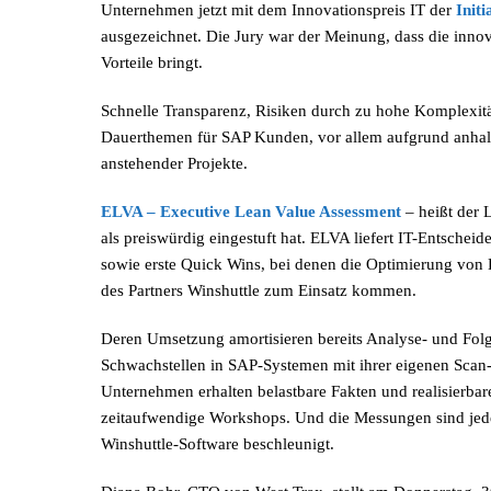
Unternehmen jetzt mit dem Innovationspreis IT der
Init
ausgezeichnet. Die Jury war der Meinung, dass die inno
Vorteile bringt.
Schnelle Transparenz, Risiken durch zu hohe Komplexitä
Dauerthemen für SAP Kunden, vor allem aufgrund anh
anstehender Projekte.
ELVA – Executive Lean Value Assessment
– heißt der L
als preiswürdig eingestuft hat. ELVA liefert IT-Entsch
sowie erste Quick Wins, bei denen die Optimierung vo
des Partners Winshuttle zum Einsatz kommen.
Deren Umsetzung amortisieren bereits Analyse- und Folge
Schwachstellen in SAP-Systemen mit ihrer eigenen Sca
Unternehmen erhalten belastbare Fakten und realisierba
zeitaufwendige Workshops. Und die Messungen sind jede
Winshuttle-Software beschleunigt.