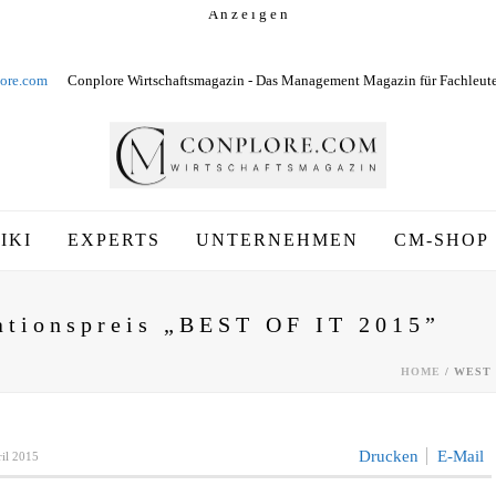
A n z e i g e n
ore.com
Conplore Wirtschaftsmagazin - Das Management Magazin für Fachleut
IKI
EXPERTS
UNTERNEHMEN
CM-SHOP
vationspreis „BEST OF IT 2015”
HOME
/
WEST 
Drucken
E-Mail
ril 2015