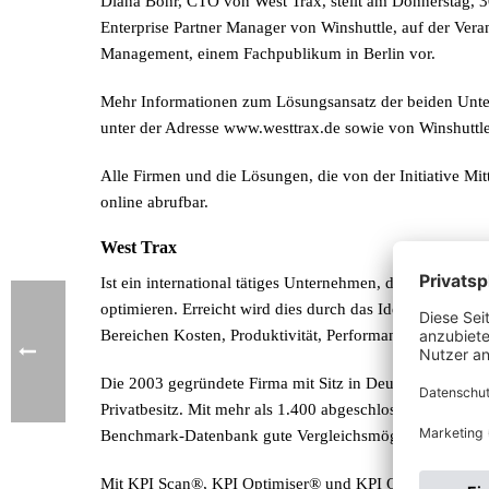
Diana Bohr, CTO von West Trax, stellt am Donnerstag, 3
Enterprise Partner Manager von Winshuttle, auf der Ver
Management, einem Fachpublikum in Berlin vor.
Mehr Informationen zum Lösungsansatz der beiden Unter
unter der Adresse www.westtrax.de sowie von Winshuttle
Alle Firmen und die Lösungen, die von der Initiative Mi
online abrufbar.
West Trax
Ist ein international tätiges Unternehmen, das sich dara
optimieren. Erreicht wird dies durch das Identifizieren
Bereichen Kosten, Produktivität, Performance und Qualit
Die 2003 gegründete Firma mit Sitz in Deutschland und 
Privatbesitz. Mit mehr als 1.400 abgeschlossenen SAP A
Benchmark-Datenbank gute Vergleichsmöglichkeiten mit 
Mit KPI Scan®, KPI Optimiser® und KPI QA® bietet Wes