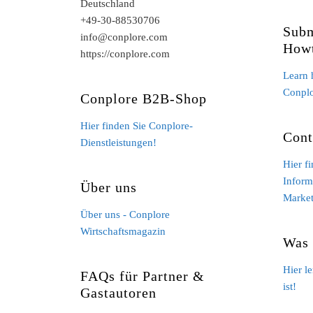
Deutschland
+49-30-88530706
Subm
info@conplore.com
How
https://conplore.com
Learn 
Conpl
Conplore B2B-Shop
Hier finden Sie Conplore-
Cont
Dienstleistungen!
Hier f
Inform
Über uns
Market
Über uns - Conplore
Wirtschaftsmagazin
Was 
Hier l
FAQs für Partner &
ist!
Gastautoren