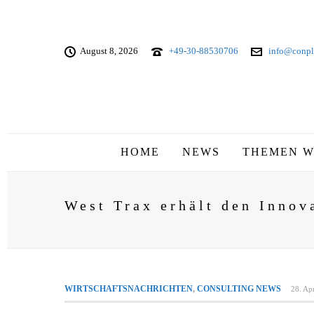
August 8, 2026
+49-30-88530706
info@conpl
HOME
NEWS
THEMEN W
West Trax erhält den Inno
WIRTSCHAFTSNACHRICHTEN
,
CONSULTING NEWS
28. Ap