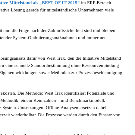
iative Mittelstand als „BEST OF IT 2015“
im ERP-Bereich
vative Lösung gerade für mittelständische Unternehmen viele
t und die Frage nach der Zukunftssicherheit sind und bleiben
altender System-Optimierungsmaßnahmen und immer neu
ösungsansatz dafür von West Trax, den die Initiative Mittelstand
eidern eine schnelle Standortbestimmung ohne Ressourcenbindung
n Eigenentwicklungen sowie Methoden zur Prozessbeschleunigung
kosten. Die Methode: West Trax identifiziert Potenziale und
n-Methodik, einem Kennzahlen – und Benchmarkmodell.
re System-Umsetzungen. Offline-Analysen ersetzen dabei
rzeit wiederholbar. Die Prozesse werden durch den Einsatz von