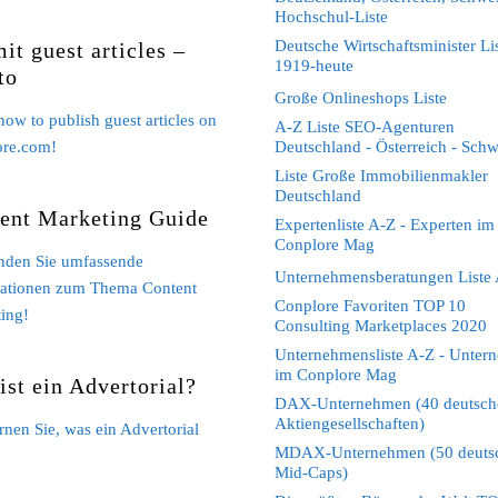
Hochschul-Liste
Deutsche Wirtschaftsminister Li
it guest articles –
1919-heute
to
Große Onlineshops Liste
how to publish guest articles on
A-Z Liste SEO-Agenturen
ore.com!
Deutschland - Österreich - Schw
Liste Große Immobilienmakler
Deutschland
ent Marketing Guide
Expertenliste A-Z - Experten im
Conplore Mag
inden Sie umfassende
Unternehmensberatungen Liste
ationen zum Thema Content
Conplore Favoriten TOP 10
ing!
Consulting Marketplaces 2020
Unternehmensliste A-Z - Unter
im Conplore Mag
ist ein Advertorial?
DAX-Unternehmen (40 deutsch
Aktiengesellschaften)
ernen Sie, was ein Advertorial
MDAX-Unternehmen (50 deuts
Mid-Caps)