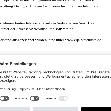
0. April, das Assessment gemeinsam mit Peter Körner, Senior
anstaltung Dialog 2015, dem Fachforum für Enterprise Information
nehmen finden Interessierte auf der Webseite von West Trax
 unter der Adresse www.winshuttle-software.de.
ttelstand ausgezeichnet wurden, sind unter www.erp-bestenliste.de
uf spezialisiert hat, die Wertschöpfung von SAP®-Systemen zu
 und die monetäre Bewertung von Optimierungspotenzialen in den
ät.
UK, sowie Büros in Österreich und der Schweiz befindet sich in
nalysen in 15 verschiedenen Branchen bietet die West Trax
relevanten KPI’s (Key Performance Indicators).
t Trax Lösungen, mit denen effizientere Unternehmensabläufe