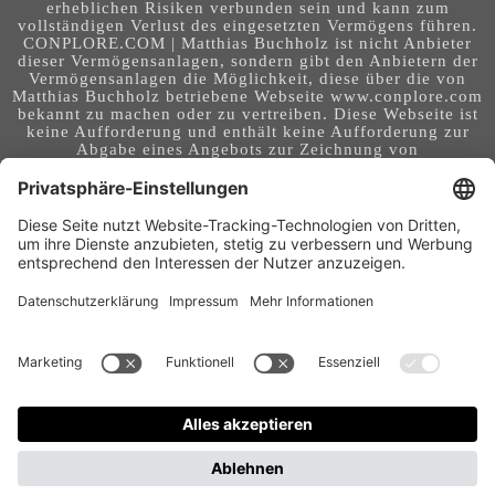
erheblichen Risiken verbunden sein und kann zum
vollständigen Verlust des eingesetzten Vermögens führen.
CONPLORE.COM | Matthias Buchholz ist nicht Anbieter
dieser Vermögensanlagen, sondern gibt den Anbietern der
Vermögensanlagen die Möglichkeit, diese über die von
Matthias Buchholz betriebene Webseite www.conplore.com
bekannt zu machen oder zu vertreiben. Diese Webseite ist
keine Aufforderung und enthält keine Aufforderung zur
Abgabe eines Angebots zur Zeichnung von
Vermögensanlagen oder zum Abschluss eines Vertrages
über Vermögensanlagen. Die Webseite richtet sich an ein
internationales Publikum. Sie stellt keine Beratung,
Anlageberatung, Rechtsberatung, Steuerberatung,
Kaufaufforderung oder sonstige Empfehlung dar - es
handelt sich um Werbung. Ob die in auf dieser Webseite
genannten Informationen, Anlagemöglichkeiten,
Finanzinstrumente, Tools, Methoden, Anbieter und
Instrumente in Ihrem Land rechtskonform (nutzbar) sind
und ob sie mit Risiken (z.B. finanziellen oder technischen)
- verbunden sind, obliegt Ihrer tagesaktuellen,
eigenständigen Prüfung. Geldanlagen und Investitionen
können mit Risiken bis hin zum Totalausfall verbunden
sein. Für Folgen und Entscheidungen, die aus der Nutzung
der bereitgestellten Informationen entstehen, und für die
Qualität und Aktualität der Angaben, übernimmt der
Betreiber dieser Webseite keine Verantwortung, Garantien
und Haftung.