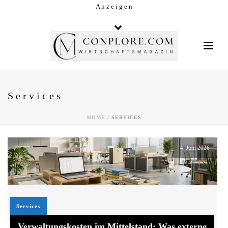
A n z e i g e n
Services
HOME
/
SERVICES
4. Juni 2026
Services
Verwaltungskosten im Mittelstand: Was externe