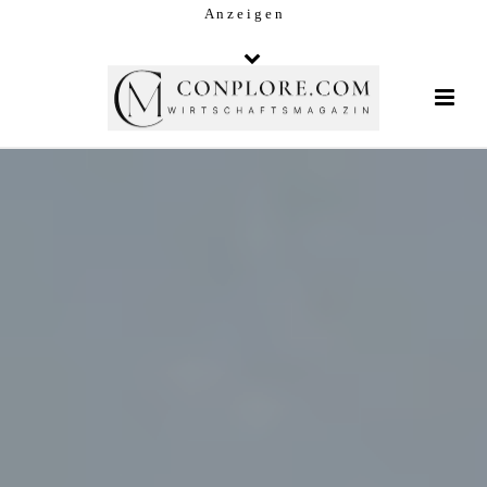
A n z e i g e n