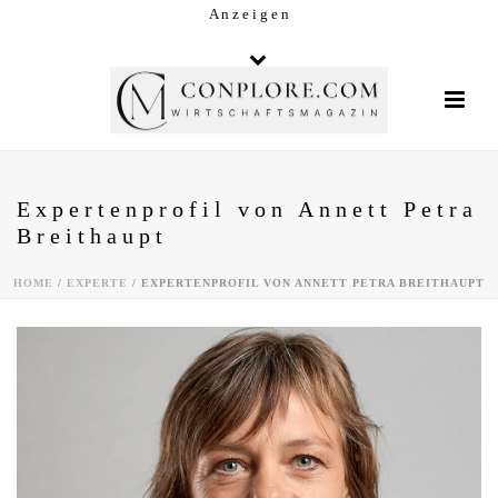
A n z e i g e n
Expertenprofil von Annett Petra
Breithaupt
HOME
/
EXPERTE
/ EXPERTENPROFIL VON ANNETT PETRA BREITHAUPT