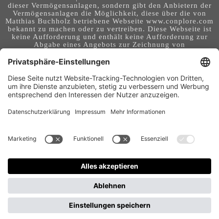
dieser Vermögensanlagen, sondern gibt den Anbietern der
Vermögensanlagen die Möglichkeit, diese über die von
Matthias Buchholz betriebene Webseite www.conplore.com
bekannt zu machen oder zu vertreiben. Diese Webseite ist
keine Aufforderung und enthält keine Aufforderung zur
Abgabe eines Angebots zur Zeichnung von
Vermögensanlagen oder zum Abschluss eines Vertrages
über Vermögensanlagen. Die Webseite richtet sich an ein
internationales Publikum. Sie stellt keine Beratung,
Anlageberatung, Rechtsberatung, Steuerberatung,
Kaufaufforderung oder sonstige Empfehlung dar - es
handelt sich um Werbung. Ob die in auf dieser Webseite
genannten Informationen, Anlagemöglichkeiten,
Finanzinstrumente, Tools, Methoden, Anbieter und
Instrumente in Ihrem Land rechtskonform (nutzbar) sind
und ob sie mit Risiken (z.B. finanziellen oder technischen)
- verbunden sind, obliegt Ihrer tagesaktuellen,
eigenständigen Prüfung. Geldanlagen und Investitionen
können mit Risiken bis hin zum Totalausfall verbunden
sein. Für Folgen und Entscheidungen, die aus der Nutzung
der bereitgestellten Informationen entstehen, und für die
Qualität und Aktualität der Angaben, übernimmt der
Betreiber dieser Webseite keine Verantwortung, Garantien
und Haftung.
Gastbeitrag veröffentlichen
Wirtschaftsmagazin für Frauen und von Frauen – Warum Conplore bewusst auch ein Frauen-
Business-Magazin ist