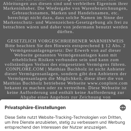
Ableitungen aus diesen sind und verbleiben Eigentum ihrer
Markeninhaber. Die Wiedergabe von Warenbezeichnungen,
Gebrauchsnamen, Marken und Handelsnamen, etc.
berechtigt nicht dazu, dass solche Namen im Sinne der
Markenschutz- und Warenzeichen-Gesetzgebung als frei zu
betrachten wären und daher von jedermann benutzt werden
dürften.
GESETZLICH VORGESCHRIEBENER WARNHINWEIS
Bitte beachten Sie den Hinweis entsprechend § 12 Abs. 2
Vermögensanlagengesetz: Der Erwerb von auf dieser
Webseite genannten Vermögensanlagen kann mit
erheblichen Risiken verbunden sein und kann zum
vollständigen Verlust des eingesetzten Vermögens führen.
CONPLORE.COM | Matthias Buchholz ist nicht Anbieter
dieser Vermögensanlagen, sondern gibt den Anbietern der
Vermögensanlagen die Möglichkeit, diese über die von
Matthias Buchholz betriebene Webseite www.conplore.com
bekannt zu machen oder zu vertreiben. Diese Webseite ist
keine Aufforderung und enthält keine Aufforderung zur
Abgabe eines Angebots zur Zeichnung von
Vermögensanlagen oder zum Abschluss eines Vertrages
über Vermögensanlagen. Die Webseite richtet sich an ein
internationales Publikum. Sie stellt keine Beratung,
Anlageberatung, Rechtsberatung, Steuerberatung,
Kaufaufforderung oder sonstige Empfehlung dar - es
handelt sich um Werbung. Ob die in auf dieser Webseite
genannten Informationen, Anlagemöglichkeiten,