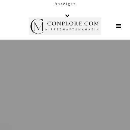
A n z e i g e n