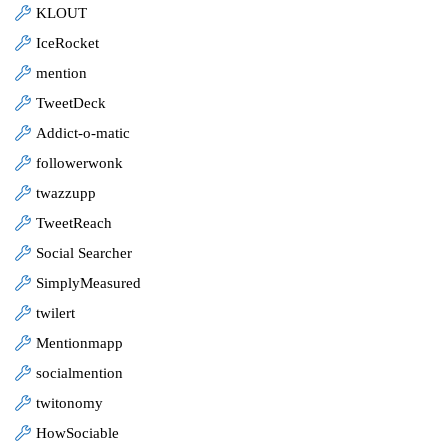
KLOUT
IceRocket
mention
TweetDeck
Addict-o-matic
followerwonk
twazzupp
TweetReach
Social Searcher
SimplyMeasured
twilert
Mentionmapp
socialmention
twitonomy
HowSociable