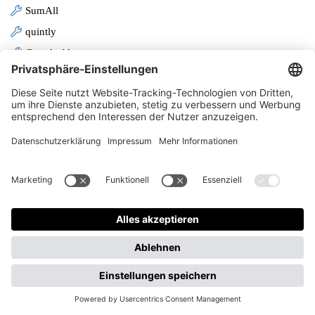
SumAll
quintly
Google Alerts
YouTube-Insights
facebook-Insights
Buzzsumo
Bootlenose
socialyser
CircleCount
fanpage karma
Social Media Marketing & Inbound Marketing
HubSpot
hootsuite