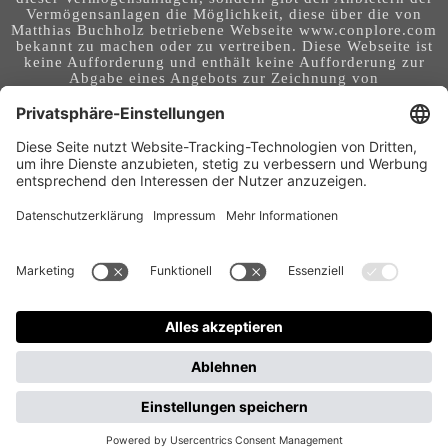
Vermögensanlagen die Möglichkeit, diese über die von
Matthias Buchholz betriebene Webseite www.conplore.com
bekannt zu machen oder zu vertreiben. Diese Webseite ist
keine Aufforderung und enthält keine Aufforderung zur
Abgabe eines Angebots zur Zeichnung von
Vermögensanlagen oder zum Abschluss eines Vertrages
über Vermögensanlagen. Die Webseite richtet sich an ein
internationales Publikum. Sie stellt keine Beratung,
Anlageberatung, Rechtsberatung, Steuerberatung,
Kaufaufforderung oder sonstige Empfehlung dar - es
handelt sich um Werbung. Ob die in auf dieser Webseite
genannten Informationen, Anlagemöglichkeiten,
Finanzinstrumente, Tools, Methoden, Anbieter und
Instrumente in Ihrem Land rechtskonform (nutzbar) sind
und ob sie mit Risiken (z.B. finanziellen oder technischen)
- verbunden sind, obliegt Ihrer tagesaktuellen,
eigenständigen Prüfung. Geldanlagen und Investitionen
können mit Risiken bis hin zum Totalausfall verbunden
sein. Für Folgen und Entscheidungen, die aus der Nutzung
der bereitgestellten Informationen entstehen, und für die
Qualität und Aktualität der Angaben, übernimmt der
Betreiber dieser Webseite keine Verantwortung, Garantien
und Haftung.
Gastbeitrag veröffentlichen
Wirtschaftsmagazin für Frauen und von Frauen – Warum Conplore bewusst auch ein Frauen-
Business-Magazin ist