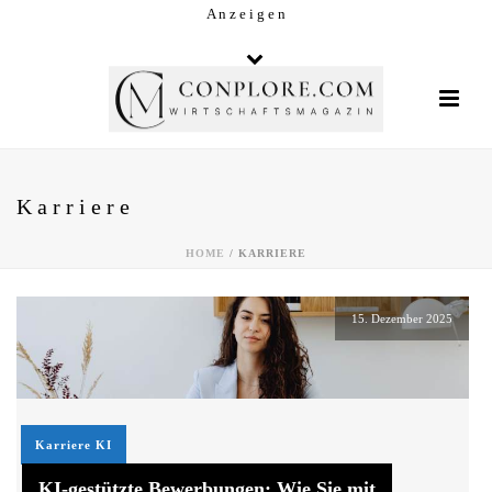
A n z e i g e n
Karriere
HOME
/
KARRIERE
15. Dezember 2025
Karriere
KI
KI-gestützte Bewerbungen: Wie Sie mit